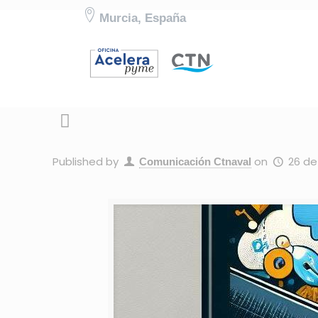
Murcia, España
Published by
on
26 de
Comunicación Ctnaval