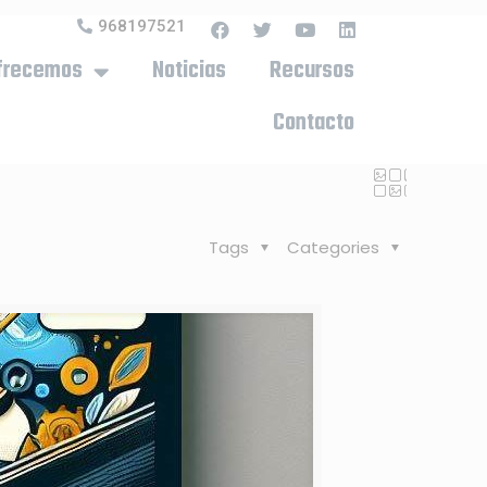
968197521
frecemos
Noticias
Recursos
Contacto
Tags
Categories