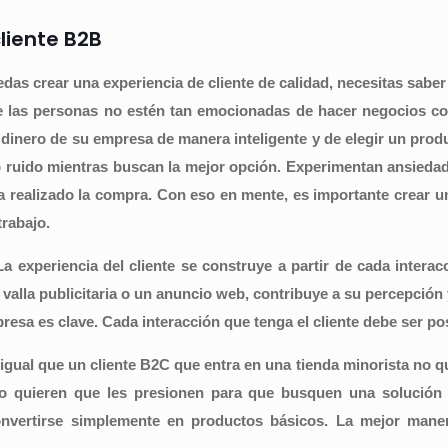
liente B2B
as crear una experiencia de cliente de calidad, necesitas saber 
e las personas no estén tan emocionadas de hacer negocios c
dinero de su empresa de manera inteligente y de elegir un produ
ho ruido mientras buscan la mejor opción. Experimentan ansieda
 realizado la compra. Con eso en mente, es importante crear una
trabajo.
La experiencia del cliente se construye a partir de cada intera
valla publicitaria o un anuncio web, contribuye a su percepción
esa es clave. Cada interacción que tenga el cliente debe ser posi
 igual que un cliente B2C que entra en una tienda minorista no 
 quieren que les presionen para que busquen una solución 
nvertirse simplemente en productos básicos. La mejor maner