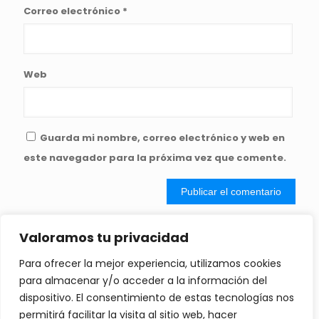
Correo electrónico
*
Web
Guarda mi nombre, correo electrónico y web en
este navegador para la próxima vez que comente.
Valoramos tu privacidad
Copyright ©2023 | Todos los derechos reservados | Desarrollado con
Para ofrecer la mejor experiencia, utilizamos cookies
cariño por
DIGITALICE SU PYME
para almacenar y/o acceder a la información del
dispositivo. El consentimiento de estas tecnologías nos
Política de Privacidad
permitirá facilitar la visita al sitio web, hacer