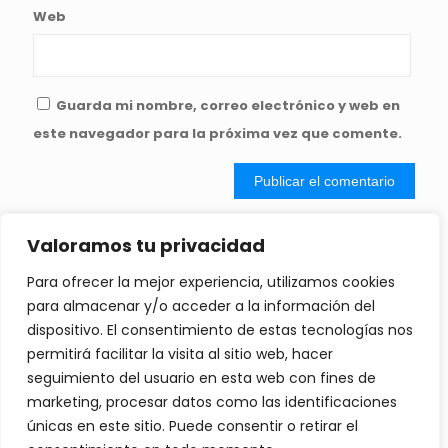
Web
Guarda mi nombre, correo electrónico y web en
este navegador para la próxima vez que comente.
Valoramos tu privacidad
Copyright ©2023 | Todos los derechos reservados | Desarrollado con
Para ofrecer la mejor experiencia, utilizamos cookies
cariño por
DIGITALICE SU PYME
para almacenar y/o acceder a la información del
dispositivo. El consentimiento de estas tecnologías nos
Política de Privacidad
permitirá facilitar la visita al sitio web, hacer
seguimiento del usuario en esta web con fines de
Política de cookies
marketing, procesar datos como las identificaciones
Aviso legal
únicas en este sitio. Puede consentir o retirar el