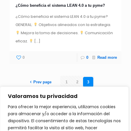
¿Cómo beneficia el sistema LEAN 4.0 a tu pyme?​
¿Cómo beneficia el sistema LEAN 4.0 a tu pyme?
GENERAL:
Objetivos alineados con la estrategia.
Mejora la toma de decisiones.
Comunicación
eficaz.
[…]
0
0
Read more
Prev page
1
2
3
Valoramos tu privacidad
Copyright ©2023 | Todos los derechos reservados | Desarrollado con
Para ofrecer la mejor experiencia, utilizamos cookies
cariño por
DIGITALICE SU PYME
para almacenar y/o acceder a la información del
dispositivo. El consentimiento de estas tecnologías nos
Política de Privacidad
permitirá facilitar la visita al sitio web, hacer